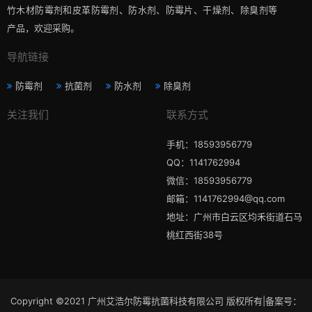
竹木材防霉剂和皮革防霉剂、防水剂、防霉片、干燥剂、除臭剂等
产品，欢迎采购。
导航链接
防霉剂
抗菌剂
防水剂
除臭剂
关注我们
联系方式
手机：18593956779
QQ：1141762994
微信：18593956779
邮箱：1141762994@qq.com
地址：广州市白云区均禾街道石马
桃红西街38号
Copyright ©2021 广州艾浩尔防霉抗菌科技有限公司 版权所有|备案号：