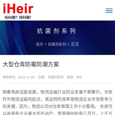
抗菌剂系列
»
» 正文
首页
抗菌剂系列
大型仓库防霉防潮方案
发布时间：2020-4-29
分类：
抗菌剂系列
阅读：968
随着电商迅猛发展，物流运输行业的业务量不断攀升，仓库
作为物流运输的起点，其运转的效率是物流企业市场竞争力
的关键，因为，物流公司对仓库管理工作十分重视。 仓库可
以说是各企业最大的不动产，里面储存的是几百万、上千万