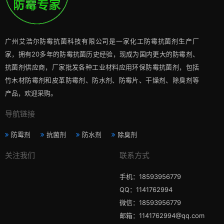
广州艾浩尔防霉抗菌科技有限公司是一家化工防霉抗菌剂生产厂
家，拥有20多年的防霉抗菌历史经验，现成为国内更大的防霉剂、
抗菌剂供应商，厂家批发各种工业材料应用环保防霉抗菌剂，包括
竹木材防霉剂和皮革防霉剂、防水剂、防霉片、干燥剂、除臭剂等
产品，欢迎采购。
导航链接
防霉剂
抗菌剂
防水剂
除臭剂
关注我们
联系方式
手机：18593956779
QQ：1141762994
微信：18593956779
邮箱：1141762994@qq.com