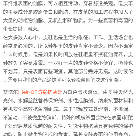
革纤维表面的油膜，可以相互滑动，穿着舒适美观。但皮革
的主要成分是胶原蛋白和脂肪，在皮革的加工过程中加入了
大量的动植物油脂、无机盐和矿物质。为一些真菌和霉菌的
生长提供了温床。
在大多数人心中，皮鞋也是生活的象征，工作、生活场合也
经常是必须的，所以鞋柜里的皮鞋肯定不会少。因为不确定
什么时候用，但是如果长时间放在鞋柜里不擦鞋油保养，皮
鞋放久了容易发霉。一双好一点的皮鞋价格不便宜，扔掉也
不划算，只是表面有些瑕疵，其他部分完好无损。这时候你
只需要用我们的产品涂抹就可以轻松帮你解决这个问题。
艾浩尔
iHeir-QF防霉抗菌膏
为白色膏状液体，由多种天然光
亮剂、水解丝肽营养保护剂、水性成膜剂、纳米抗菌材料和
有机安全高效抗菌剂组成。属于非释放式处理剂，不渗漏、
不游动、不被微生物消耗。特殊的机械杀菌(涂抹在表面)将赋
予处理后基质优越的耐久性，对微生物抗菌具有独特的保护
功能，防止微生物造成的危害，延长皮肤表面的使用寿命，