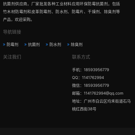
抗菌剂供应商，厂家批发各种工业材料应用环保防霉抗菌剂，包括
竹木材防霉剂和皮革防霉剂、防水剂、防霉片、干燥剂、除臭剂等
产品，欢迎采购。
导航链接
防霉剂
抗菌剂
防水剂
除臭剂
关注我们
联系方式
手机：18593956779
QQ：1141762994
微信：18593956779
邮箱：1141762994@qq.com
地址：广州市白云区均禾街道石马
桃红西街38号