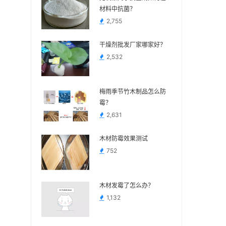
材料中抗菌？
2,755
干燥剂批发厂家哪家好？
2,532
梅雨季节竹木制品怎么防
霉？
2,631
木材防霉效果测试
752
木材发霉了怎么办？
1,132