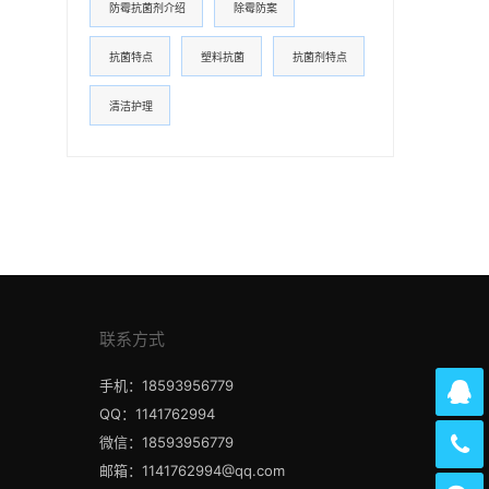
防霉抗菌剂介绍
除霉防案
抗菌特点
塑料抗菌
抗菌剂特点
清洁护理
联系方式
手机：18593956779
QQ：1141762994
微信：18593956779
邮箱：1141762994@qq.com