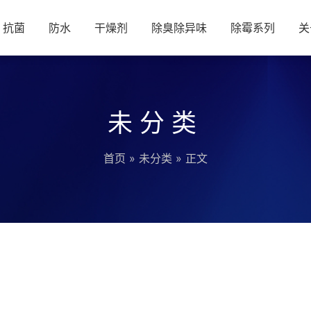
抗菌
防水
干燥剂
除臭除异味
除霉系列
关
未分类
首页
»
未分类
» 正文