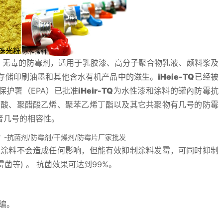
、无毒的防霉剂，适用于乳胶漆、高分子聚合物乳液、颜料浆及
存储印刷油墨和其他含水有机产品中的滋生。
iHeie-TQ
已经被
保护署（EPA）已批准
iHeir-TQ
为水性漆和涂料的罐內防霉抗
烯酸、聚醋酸乙烯、聚苯乙烯丁酯以及其它共聚物有几号的防霉
者几号的相容性。
性涂料不会造成任何影响，但能有效抑制涂料发霉，可同时抑制
菌等) 。 抗菌效果可达到99%。
编。