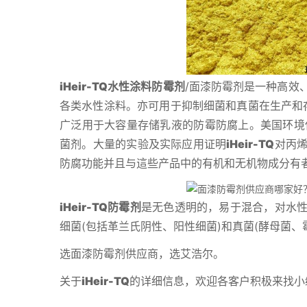
iHeir-TQ水性涂料防霉剂
/面漆防霉剂是一种高效
各类水性涂料。亦可用于抑制细菌和真菌在生产和
广泛用于大容量存储乳液的防霉防腐上。美国环境
菌剂。大量的实验及实际应用证明
iHeir-TQ
对丙
防腐功能并且与這些产品中的有机和无机物成分有
iHeir-TQ防霉剂
是无色透明的，易于混合，对水
细菌(包括革兰氏阴性、阳性细菌)和真菌(酵母菌、霉
选面漆防霉剂供应商，选艾浩尔。
关于
iHeir-TQ
的详细信息，欢迎各客户积极来找小