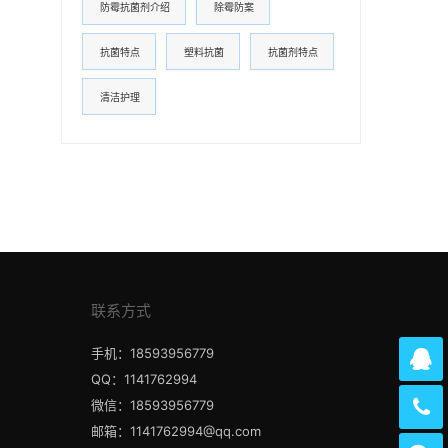
防霉抗菌剂介绍
除霉防案
抗菌特点
塑料抗菌
抗菌剂特点
清洁护理
联系方式
手机：18593956779
QQ：1141762994
微信：18593956779
邮箱：1141762994@qq.com