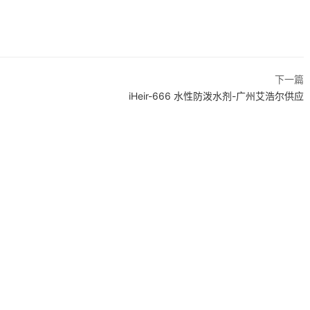
下一篇
iHeir-666 水性防泼水剂-广州艾浩尔供应