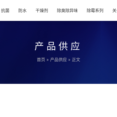
抗菌
防水
干燥剂
除臭除异味
除霉系列
关
产品供应
首页
»
产品供应
» 正文