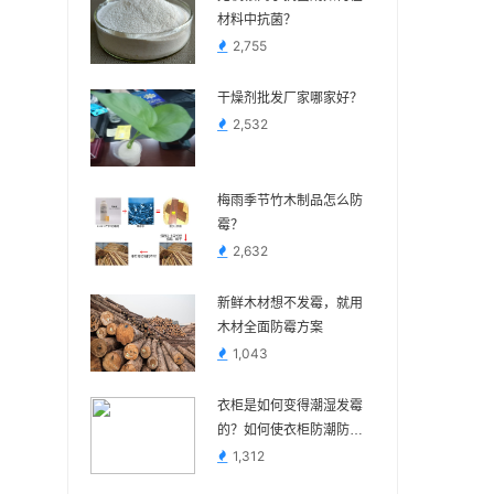
材料中抗菌？
2,755
干燥剂批发厂家哪家好？
2,532
梅雨季节竹木制品怎么防
霉？
2,632
新鲜木材想不发霉，就用
木材全面防霉方案
1,043
衣柜是如何变得潮湿发霉
的？如何使衣柜防潮防
霉？
1,312