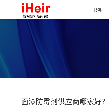
防霉
面漆防霉剂供应商哪家好？