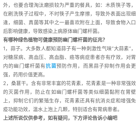
外，也要合理淘汰磨损较为严重的餐具，如：木质筷子等，
在刷洗筷子过程中，不时筷子产生摩擦，导致外表面出现细
逢，细菌、真菌等其中之一最喜欢附在上面，导致食物入口
后影响健康，导致感染上病原体幽门螺杆菌。
有哪种绿色植物可健康预防幽门螺杆菌的征兆？
1，蒜子。大多数人都知道蒜子有一种刺激性气味“大蒜素”，
对糖尿病、高血压、高血脂、癌等病症患者亦有疗效，对胃
内的幽门螺杆菌有
抗菌
预防作用，而黑蒜子抑制作用会更
强，药用价值更高。
2，桑葚干。含有非常丰富的花青素，花青素是一种非常强效
的灭菌作用，防止在如幽门螺杆菌等类似细菌黏附在胃壁
上，抑制它们的繁殖生存，花青素还具有抗消炎症和增强免
疫功能功效，温水上泡上几颗，特别适合有胃病患者。
上述所说仅供参考，如有疑问，下方评论告诉小编吧