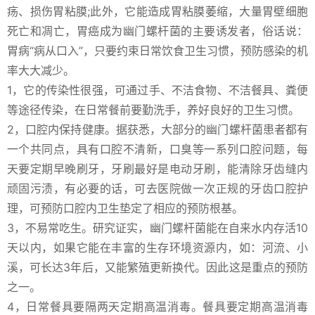
疡、损伤胃粘膜;此外，它能造成胃粘膜萎缩，大量胃壁细胞
死亡和凋亡，胃癌成为幽门螺杆菌的主要诱发者，俗话说：
胃病“病从口入”，只要约束日常饮食卫生习惯，预防感染的机
率大大减少。
1，它的传染性很强，可通过手、不洁食物、不洁餐具、粪便
等途径传染，在日常餐前要勤洗手，养好良好的卫生习惯。
2，口腔内保持健康。据获悉，大部分的幽门螺杆菌患者都有
一个共同点，具有口腔不清新，口臭等一系列口腔问题，每
天要定期早晚刷牙，牙刷最好是电动牙刷，能清除牙齿缝内
顽固污渍，有必要的话，可去医院做一次正规的牙齿口腔护
理，可预防口腔内卫生垫定了相应的预防根基。
3，不易常吃生。研究证实，幽门螺杆菌能在自来水内存活10
天以内，如果它能在丰富的生存环境资源内，如：河流、小
溪，可长达3年后，又能繁殖更新换代。因此这是重点的预防
之一。
4，日常餐具要隔两天定期高温消毒。餐具要定期高温消毒