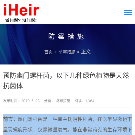
防霉措施
»
» 正文
首页
防霉措施
预防幽门螺杆菌，以下几种绿色植物是天然
抗菌体
发布时间：2019-5-23
分类：
防霉措施
阅读：1,064
前言：
幽门螺杆菌是一种革兰氏阴性杆菌，在医学显微镜下
呈现螺旋形状，仅需微量氧气，能在非常苟克的生存环境下