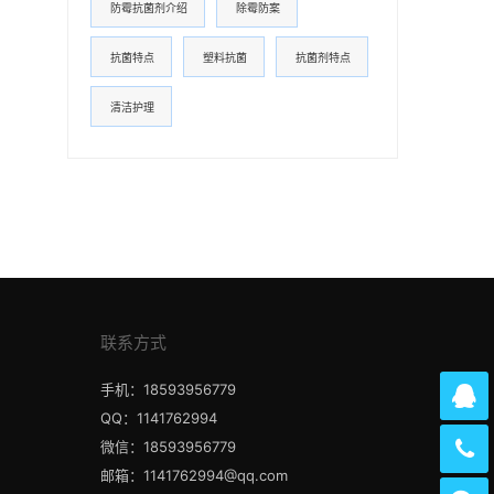
防霉抗菌剂介绍
除霉防案
抗菌特点
塑料抗菌
抗菌剂特点
清洁护理
联系方式
手机：18593956779
QQ：1141762994
微信：18593956779
邮箱：1141762994@qq.com