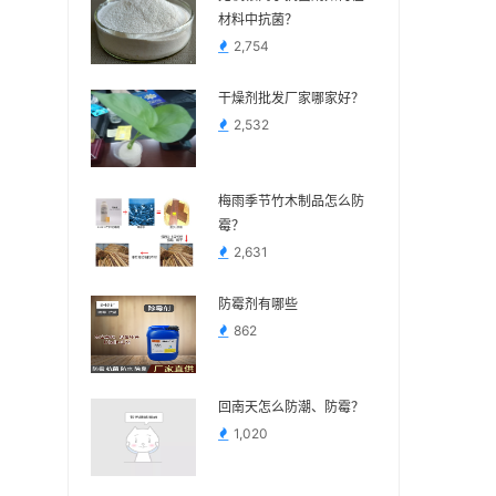
材料中抗菌？
2,754
干燥剂批发厂家哪家好？
2,532
梅雨季节竹木制品怎么防
霉？
2,631
防霉剂有哪些
862
回南天怎么防潮、防霉？
1,020