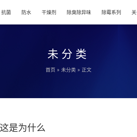
抗菌
防水
干燥剂
除臭除异味
除霉系列
关
未分类
首页
»
未分类
» 正文
这是为什么