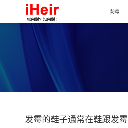
防霉
发霉的鞋子通常在鞋跟发霉