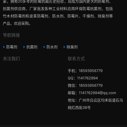
家，拥有20多年的防霉抗菌历史经验，现成为国内更大的防霉剂、
抗菌剂供应商，厂家批发各种工业材料应用环保防霉抗菌剂，包括
竹木材防霉剂和皮革防霉剂、防水剂、防霉片、干燥剂、除臭剂等
产品，欢迎采购。
导航链接
防霉剂
抗菌剂
防水剂
除臭剂
关注我们
联系方式
手机：18593956779
QQ：1141762994
微信：18593956779
邮箱：1141762994@qq.com
地址：广州市白云区均禾街道石马
桃红西街38号