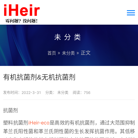
未分类
»
» 正文
首页
未分类
有机抗菌剂&无机抗菌剂
发布时间：2022-3-31
分类：
未分类
阅读：756
抗菌剂
塑料抗菌剂
iHeir-eco
是高效的有机抗菌剂，通过大范围抑制
革兰氏阳性菌和革兰氏阴性菌的生长发挥抗菌作用。其低移