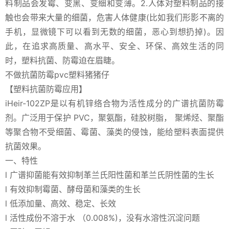
料制品会发霉、变黑、变细和变薄。2.人体对塑料制品的接
触也会带来大量的细菌，危害人体健康(比如我们形影不离的
手机，显微镜下可以看到无数的细菌，恶心到想扔掉)。因
此，在追求高质量、高水平、安全、环保、高效生活的同
时，塑料抗菌、防霉迫在眉睫。
不做抗菌防霉pvc塑料猪猪仔
【塑料抗菌防霉应用】
iHeir-102ZP是以有机锌络合物为活性成分的广谱抗菌防霉
剂。广泛用于保护 PVC，聚氨酯，硅胶树脂， 聚烯烃、聚酯
等聚合物不受细菌、霉菌、藻类的侵蚀，能给塑料表面提供
抗菌效果。
一、特性
l 广谱抑菌能有效抑制革兰氏阳性菌和革兰氏阴性菌的生长
l 有效抑制霉菌、酵母菌和藻类的生长
l 低添加量、高效、稳定、长效
l 活性成份不溶于水 （0.008%)，没有水溶性沉淀问题