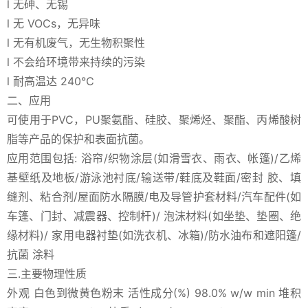
l 无砷、无锡
l 无 VOCs，无异味
l 无有机废气，无生物积聚性
l 不会给环境带来持续的污染
l 耐高温达 240℃
二、应用
可使用于PVC，PU聚氨酯、硅胶、聚烯烃、聚酯、丙烯酸树
脂等产品的保护和表面抗菌。
应用范围包括: 浴帘/织物涂层(如滑雪衣、雨衣、帐篷)/乙烯
基壁纸及地板/游泳池衬底/输送带/鞋底及鞋面/密封 胶、填
缝剂、粘合剂/屋面防水隔膜/电及导管护套材料/汽车配件(如
车篷、门封、减震器、控制杆)/ 泡沫材料(如坐垫、垫圈、绝
缘材料)/ 家用电器衬垫(如洗衣机、冰箱)/防水油布和遮阳篷/
抗菌 涂料
三.主要物理性质
外观 白色到微黄色粉末 活性成分(%) 98.0% w/w min 堆积