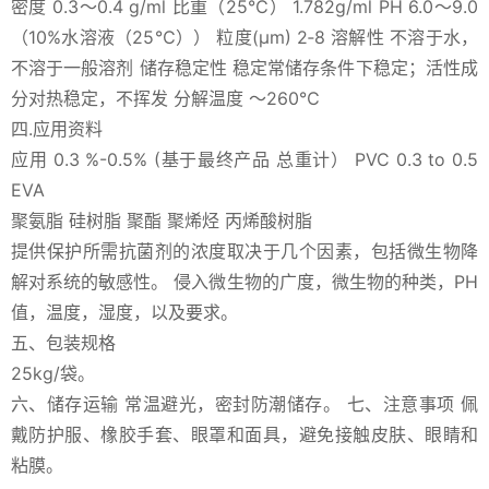
密度 0.3～0.4 g/ml 比重（25℃） 1.782g/ml PH 6.0～9.0
（10%水溶液（25℃）） 粒度(μm) 2‐8 溶解性 不溶于水，
不溶于一般溶剂 储存稳定性 稳定常储存条件下稳定；活性成
分对热稳定，不挥发 分解温度 ～260℃
四.应用资料
应用 0.3 %-0.5% (基于最终产品 总重计） PVC 0.3 to 0.5
EVA
聚氨脂 硅树脂 聚酯 聚烯烃 丙烯酸树脂
提供保护所需抗菌剂的浓度取决于几个因素，包括微生物降
解对系统的敏感性。 侵入微生物的广度，微生物的种类，PH
值，温度，湿度，以及要求。
五、包装规格
25kg/袋。
六、储存运输 常温避光，密封防潮储存。 七、注意事项 佩
戴防护服、橡胶手套、眼罩和面具，避免接触皮肤、眼睛和
粘膜。