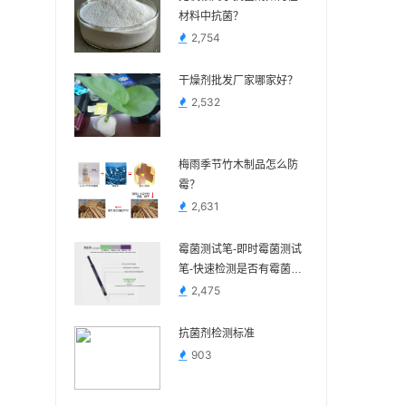
材料中抗菌？
2,754
干燥剂批发厂家哪家好？
2,532
梅雨季节竹木制品怎么防
霉？
2,631
霉菌测试笔-即时霉菌测试
笔-快速检测是否有霉菌生
长
2,475
抗菌剂检测标准
903