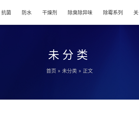
抗菌
防水
干燥剂
除臭除异味
除霉系列
关
未分类
首页
»
未分类
» 正文