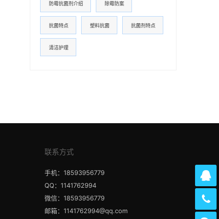
防霉抗菌剂介绍
除霉防案
抗菌特点
塑料抗菌
抗菌剂特点
清洁护理
联系方式
手机：18593956779
QQ：1141762994
微信：18593956779
邮箱：1141762994@qq.com