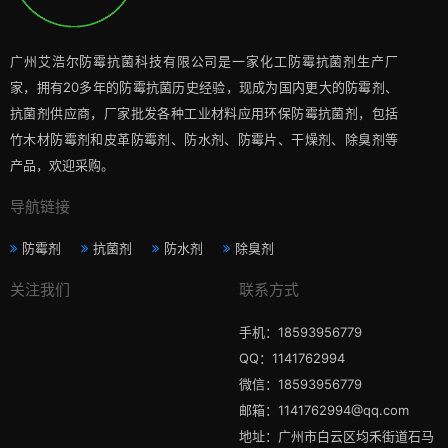
广州艾浩尔防霉抗菌科技有限公司是一家化工防霉抗菌剂生产厂
家，拥有20多年的防霉抗菌历史经验，现成为国内更大的防霉剂、
抗菌剂供应商，厂家批发各种工业材料应用环保防霉抗菌剂，包括
竹木材防霉剂和皮革防霉剂、防水剂、防霉片、干燥剂、除臭剂等
产品，欢迎采购。
导航链接
防霉剂
抗菌剂
防水剂
除臭剂
关注我们
联系方式
手机：18593956779
QQ：1141762994
微信：18593956779
邮箱：1141762994@qq.com
地址：广州市白云区均禾街道石马