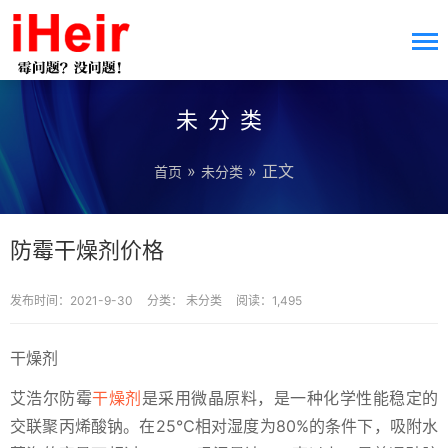
未分类
»
» 正文
首页
未分类
防霉干燥剂价格
发布时间：2021-9-30
分类：
未分类
阅读：1,495
干燥剂
艾浩尔防霉
干燥剂
是采用微晶原料，是一种化学性能稳定的
交联聚丙烯酸钠。在25℃相对湿度为80%的条件下，吸附水