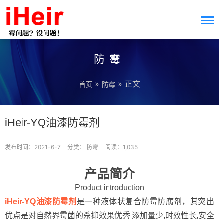
防霉
»
» 正文
首页
防霉
iHeir-YQ油漆防霉剂
发布时间：2021-6-7
分类：
防霉
阅读：1,035
产品简介
Product introduction
iHeir-YQ油漆防霉剂
是一种液体状复合防霉防腐剂，其突出
优点是对自然界霉菌的杀抑效果优秀,添加量少,时效性长,安全