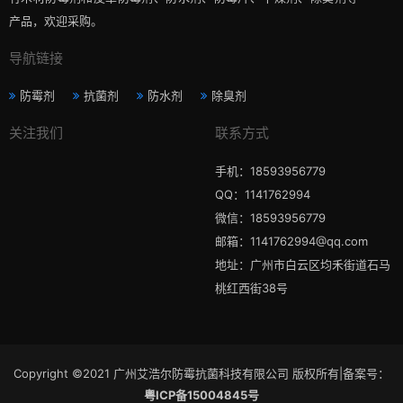
产品，欢迎采购。
导航链接
防霉剂
抗菌剂
防水剂
除臭剂
关注我们
联系方式
手机：18593956779
QQ：1141762994
微信：18593956779
邮箱：1141762994@qq.com
地址：广州市白云区均禾街道石马
桃红西街38号
Copyright ©2021 广州艾浩尔防霉抗菌科技有限公司 版权所有|备案号：
粤ICP备15004845号