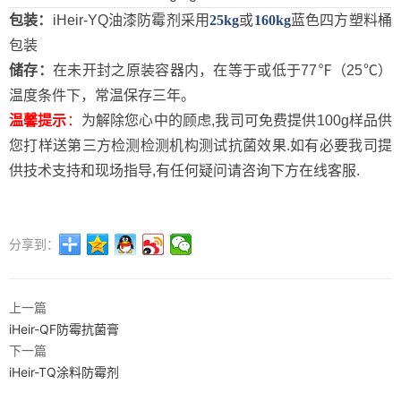
包装：
iHeir-YQ油漆防霉剂采用
25kg
或
160kg
蓝色四方塑料桶
包装
储存：
在未开封之原装容器内，在等于或低于77℉（25℃）
温度条件下，常温保存三年。
温馨提示
：
为解除您心中的顾虑,我司可免费提供100g样品供
您打样送第三方检测检测机构测试抗菌效果.如有必要我司提
供技术支持和现场指导,有任何疑问请咨询下方在线客服.
分享到：
上一篇
iHeir-QF防霉抗菌膏
下一篇
iHeir-TQ涂料防霉剂