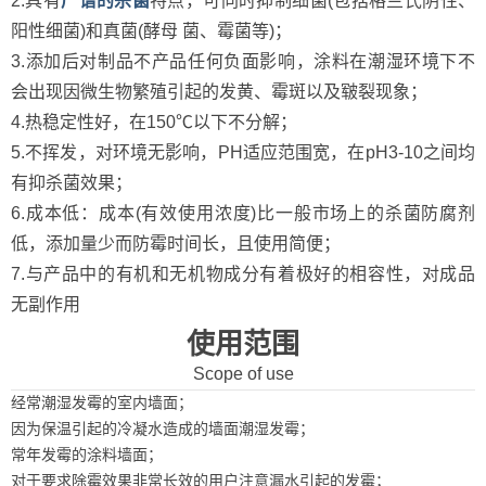
2.具有
广谱的杀菌
特点，可同时抑制细菌(包括格兰氏阴性、
阳性细菌)和真菌(酵母 菌、霉菌等)；
3.添加后对制品不产品任何负面影响，涂料在潮湿环境下不
会出现因微生物繁殖引起的发黄、霉斑以及皲裂现象；
4.热稳定性好，在150℃以下不分解；
5.不挥发，对环境无影响，PH适应范围宽，在pH3-10之间均
有抑杀菌效果；
6.成本低：成本(有效使用浓度)比一般市场上的杀菌防腐剂
低，添加量少而防霉时间长，且使用简便；
7.与产品中的有机和无机物成分有着极好的相容性，对成品
无副作用
使用范围
Scope of use
经常潮湿发霉的室内墙面；
因为保温引起的冷凝水造成的墙面潮湿发霉；
常年发霉的涂料墙面；
对于要求除霉效果非常长效的用户注意漏水引起的发霉；