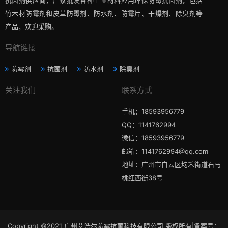
抗菌剂供应商，厂家批发各种工业材料应用环保防霉抗菌剂，包括
竹木材防霉剂和皮革防霉剂、防水剂、防霉片、干燥剂、除臭剂等
产品，欢迎采购。
导航链接
防霉剂
抗菌剂
防水剂
除臭剂
关注我们
联系方式
手机：18593956779
QQ：1141762994
微信：18593956779
邮箱：1141762994@qq.com
地址：广州市白云区均禾街道石马
桃红西街38号
Copyright ©2021 广州艾浩尔防霉抗菌科技有限公司 版权所有|备案号：