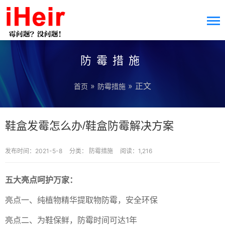
防霉措施
»
» 正文
首页
防霉措施
鞋盒发霉怎么办/鞋盒防霉解决方案
发布时间：2021-5-8
分类：
防霉措施
阅读：1,216
五大亮点呵护万家：
亮点一、纯植物精华提取物防霉，安全环保
亮点二、为鞋保鲜，防霉时间可达1年