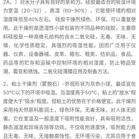
2A。）对水分子具有良好的亲和力。硅胶最适合的吸湿环境
为室温（20~32）、高湿（60~90%），它能使环境的相对
湿度降低至40%左右。 硅胶干燥剂绿色、环保，可以重复使
用。此干燥剂是透湿性小袋包装的不同品种的硅胶，主要原
料硅胶是一种高微孔结构的含水二氧化硅，无毒、无味、无
嗅，化学性质稳定，具强烈的吸湿性能。因而广泛用于仪
器、仪表、设备器械、皮革、箱包、鞋类、纺织品、食品、
药品等的贮存和运输中控制环境的相对湿度，防止物品受
潮，霉变和锈蚀。二氧化硅薄膜应用及制备方法。
2、粘土干燥剂（蒙脱石）-外观形状为灰色小球，最适宜在
50℃以下的环境中吸湿。当温度高于50℃，粘土的”放水”程
度便大于”吸水”程度。但粘土的优势在于价格便宜。此干燥剂
采用纯天然原料膨润土，绿色环保，无毒无味，对人体无损
害。它在室温及一般湿度下吸附性能良好，具有吸附活性，
静态减湿和异味去除等功效。不仅吸附速度快，吸附能力高
且无毒、无味、无接触腐蚀性、无环境污染，尤其应用于食