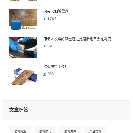
iHeir-CM除霉剂
1,707
即使以发霉的箱包经过处理后也不会在霉变
597
佛香防霉小技巧
958
文章标签
防霉措施
防霉技巧
防霉方案
产品防霉