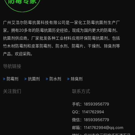
广州艾浩尔防霉抗菌科技有限公司是一家化工防霉抗菌剂生产厂
家，拥有20多年的防霉抗菌历史经验，现成为国内更大的防霉剂、
抗菌剂供应商，厂家批发各种工业材料应用环保防霉抗菌剂，包括
竹木材防霉剂和皮革防霉剂、防水剂、防霉片、干燥剂、除臭剂等
产品，欢迎采购。
导航链接
防霉剂
抗菌剂
防水剂
除臭剂
关注我们
联系方式
手机：18593956779
QQ：1141762994
微信：18593956779
邮箱：1141762994@qq.com