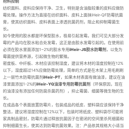
材料控制
纺织面料、皮料应保持干净、卫生，特别是含油脂较重的皮料应做防
霉处理。操作方法为直接在纺织面料、皮料上面抹iHeir-QF防霉抗菌
膏，使其纺织面料、皮料表面上渗透抗菌药剂，阻止和抑制霉菌生
长。
如今使用的胶水都是环保型胶水，极易引起发霉。我们可见大部分发
霉的产品均在胶水粘合处发霉，这正是由胶水发霉引起的。在使用前
必须在胶水里面添加1~2%的胶水专用
iHeir-JS胶水防霉剂
，以免为
霉菌提供营养源，引起微生物的繁殖。
密度板、中纤板、木材应该控制湿度，建议将木材的湿度控制在12%
以下，湿度超过14%应做防霉处理，简单的方式是在木架上用毛刷刷
上一层竹木防霉抗菌剂
iHeir-PT
，如果木材表面有做油漆，建议在油
漆里面添加1-2%的
iHeir-YQ油漆专用防霉抗菌剂
（环保原因，现在
的油漆没有添加任何防腐杀菌药剂），抑止霉菌、细菌等微生物的生
长。
在成品各个表面放置防霉片，包装成品的纸皮、塑料袋应该保持干净
整洁，建议将湿度控制在12%以下，包装时将纸皮、塑料袋尽可能将
家具制品密封，防霉片通过释放抗菌因子在密闭的空间里杀死细菌和
抑制细菌生长，使其达到防霉抗菌效果。注：产品依其规格大小适当