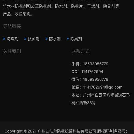
竹木材防霉剂和皮革防霉剂、防水剂、防霉片、干燥剂、除臭剂等
产品，欢迎采购。
导航链接
防霉剂
抗菌剂
防水剂
除臭剂
关注我们
联系方式
手机：18593956779
QQ：1141762994
微信：18593956779
邮箱：1141762994@qq.com
地址：广州市白云区均禾街道石马
桃红西街38号
Copyright ©2021 广州艾浩尔防霉抗菌科技有限公司 版权所有|备案号：