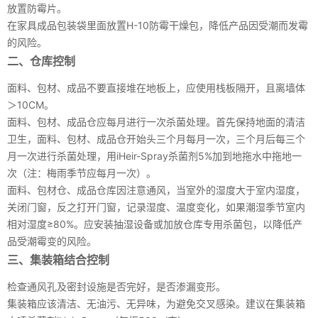
放置防霉片。
在家具成品包装袋里面放置H-10防霉干燥包，降低产品因受潮而发霉
的风险。
二、仓库控制
面料、包材、成品不要直接堆在地板上，应使用栈板隔开，且离墙体
＞10CM。
面料、包材、成品仓应每月进行一次杀菌处理。首先保持地面的清洁
卫生，面料、包材、成品仓开始头三个月每月一次，三个月后每三个
月一次进行杀菌处理，用iHeir-Spray杀菌剂5%加到地拖水中拖地一
次（注：梅雨季节应每月一次）。
面料、包材仓、成品仓库因注意通风，当室外的湿度大于室内湿度，
关闭门窗，反之打开门窗，记录湿度、温度变化，如果潮湿季节室内
相对湿度≥80%。应安装抽湿设备或加放仓库专用杀菌包，以降低产
品受潮霉变的风险。
三、集装箱结合控制
检查通风孔及密封设施是否完好，是否渗漏变形。
集装箱应该清洁、无油污、无异味，为避免交叉感染。建议在集装箱