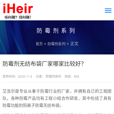
防霉剂系列
»
» 正文
首页
防霉剂系列
防霉剂无纺布袋厂家哪家比较好？
发布时间：2020-7-4
分类：
防霉剂系列
阅读：955
艾浩尔是专业从事于防霉行业的厂家，并拥有自己的工程团
队，各种防霉产品均有工程小组合作研发，其中包括了具有
防霉功能的阳离子防霉无纺布袋。