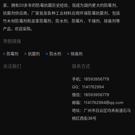
家，拥有20多年的防霉抗菌历史经验，现成为国内更大的防霉剂、
抗菌剂供应商，厂家批发各种工业材料应用环保防霉抗菌剂，包括
竹木材防霉剂和皮革防霉剂、防水剂、防霉片、干燥剂、除臭剂等
产品，欢迎采购。
导航链接
防霉剂
抗菌剂
防水剂
除臭剂
关注我们
联系方式
手机：18593956779
QQ：1141762994
微信：18593956779
邮箱：1141762994@qq.com
地址：广州市白云区均禾街道石马
桃红西街38号