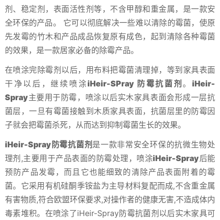
剂、稳定剂，表面活性剂等，不含甲醇和重金属，是一款安
全环保的产品。 它可以彻底解决一些难以清除的霉菌，使原
先发霉的竹木和产品成品恢复原有成色，起到清除各种霉菌
的效果，是一款居家必备的除霉产品。
在喷涂完除霉剂以后，用布料把霉菌清理掉，等到家具表面
干净以后，继续喷涂
iHeir-SPray 防霉抗菌剂
。
iHeir-
Spray
主要用于防霉，喷涂以后实木家具表面会形成一层抗
菌层，一旦有霉菌接触到木质家具表面，抗菌层里的防霉因
子就会把霉菌杀死，从而达到抑制霉菌生长的效果。
iHeir-Spray防霉抗菌剂
是一款非常安全环保的抗微生物处
理剂,主要用于产品表面的防霉处理，喷涂
iHeir-Spray
后能
预防产品发霉，而且它也能细致的清除产品表面附着的霉
菌。它采用有机硅酮季铵盐为主导材料复配而成,不含重金属
有害物质,符合欧盟环保要求,对操作者的健康无害,不造成体内
毒素堆积。在喷涂了iHeir-Spray防霉抗菌剂以后实木家具可