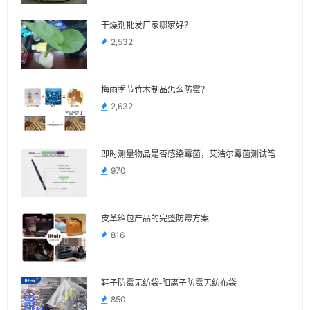
干燥剂批发厂家哪家好？
2,532
梅雨季节竹木制品怎么防霉？
2,632
即时测量物品是否感染霉菌，艾浩尔霉菌测试笔
970
皮革箱包产品的完整防霉方案
816
鞋子防霉无纺袋-阳离子防霉无纺布袋
850