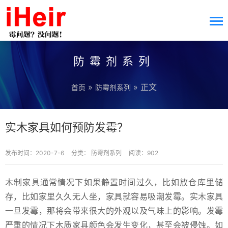
防霉剂系列
»
» 正文
首页
防霉剂系列
实木家具如何预防发霉？
发布时间：2020-7-6
分类：
防霉剂系列
阅读：902
木制家具通常情况下如果静置时间过久，比如放仓库里储
存，比如家里久久无人坐，家具就容易吸潮发霉。实木家具
一旦发霉，那将会带来很大的外观以及气味上的影响。发霉
严重的情况下木质家具颜色会发生变化，甚至会被侵蚀。如