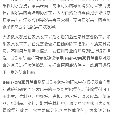
果仅用水擦洗，家具表面上肉眼可见的霉菌确实可以被清洗
掉，但家具的霉味却仍然在，因为由始至终霉菌孢子都储存
在家具上。过段时间等家具再次受潮，存留在家具上的霉菌
孢子仍然会引起家具二次发霉。
大多数人都是在家具发霉以后才后知后觉家具需要防霉。如
果家具发霉了，首先需要做好正确的除霉措施。木质家具发
霉，不用简单用清水擦洗，要使用专业的除霉剂进行喷涂擦
洗。艾浩尔防霉抗菌专家建议使用
iHeir-CM家具除霉剂
对发
霉的家具进行喷涂擦洗，先把霉菌彻底清除掉，然后再进行
下一步的防霉措施。
iHeir-CM家具除霉剂
是艾浩尔微生物研究中心根据发霉产品
的试验和研究而研发出来的一款新型除霉剂。该除霉剂可用
于木材、竹制品、中纤板、夹板、密度板，以及皮革、纺织
品、纸制品、塑料、鞋材等材料中，通过喷涂方式可达到防
霉除霉的效果。它主要成分包含生物催化剂，纳米银分解