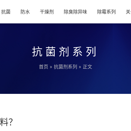
抗菌
防水
干燥剂
除臭除异味
除霉系列
关
抗菌剂系列
首页
»
抗菌剂系列
» 正文
料？