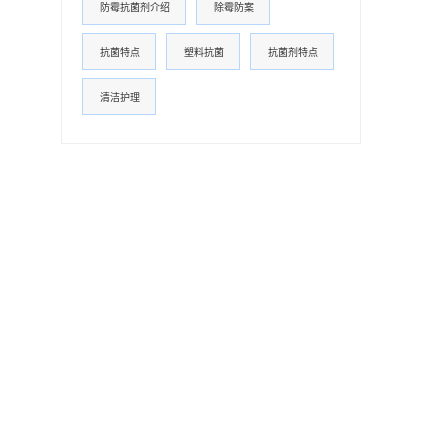
防霉抗菌剂介绍
除霉防案
抗菌特点
塑料抗菌
抗菌剂特点
清洁护理