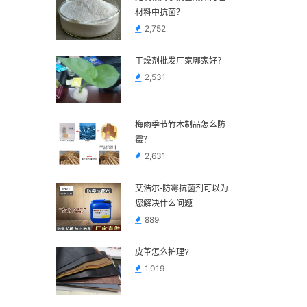
材料中抗菌？
2,752
干燥剂批发厂家哪家好？
2,531
梅雨季节竹木制品怎么防
霉？
2,631
艾浩尔-防霉抗菌剂可以为
您解决什么问题
889
皮革怎么护理?
1,019