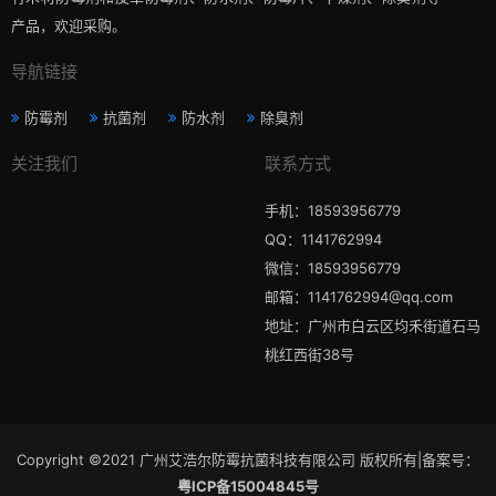
产品，欢迎采购。
导航链接
防霉剂
抗菌剂
防水剂
除臭剂
关注我们
联系方式
手机：18593956779
QQ：1141762994
微信：18593956779
邮箱：1141762994@qq.com
地址：广州市白云区均禾街道石马
桃红西街38号
Copyright ©2021 广州艾浩尔防霉抗菌科技有限公司 版权所有|备案号：
粤ICP备15004845号