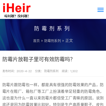
防霉剂系列
»
» 正文
首页
防霉剂系列
防霉片放鞋子里可有效防霉吗？
发布时间：2020-4-22
分类：
防霉剂系列
阅读：1,302
防霉片跟防霉包一样，都是具有很强的防霉效果的产品，防
霉片在鞋厂、箱包厂等工厂上扮演着举足轻重的防霉角色，
这也是为什么一直以来防霉片都倍受工厂青睐的原因，说到
底还是因为防霉效果比较好。特别是生产高质量鞋子、皮包